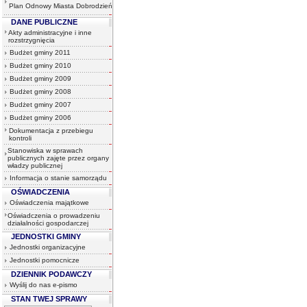
Plan Odnowy Miasta Dobrodzień
DANE PUBLICZNE
Akty administracyjne i inne
rozstrzygnięcia
Budżet gminy 2011
Budżet gminy 2010
Budżet gminy 2009
Budżet gminy 2008
Budżet gminy 2007
Budżet gminy 2006
Dokumentacja z przebiegu
kontroli
Stanowiska w sprawach
publicznych zajęte przez organy
władzy publicznej
Informacja o stanie samorządu
OŚWIADCZENIA
Oświadczenia majątkowe
Oświadczenia o prowadzeniu
działalności gospodarczej
JEDNOSTKI GMINY
Jednostki organizacyjne
Jednostki pomocnicze
DZIENNIK PODAWCZY
Wyślij do nas e-pismo
STAN TWEJ SPRAWY