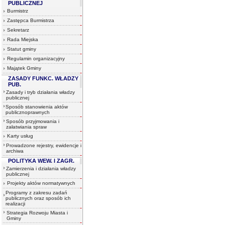
PUBLICZNEJ
Burmistrz
Zastępca Burmistrza
Sekretarz
Rada Miejska
Statut gminy
Regulamin organizacyjny
Majątek Gminy
ZASADY FUNKC. WŁADZY
PUB.
Zasady i tryb działania władzy
publicznej
Sposób stanowienia aktów
publicznoprawnych
Sposób przyjmowania i
załatwiania spraw
Karty usług
Prowadzone rejestry, ewidencje i
archiwa
POLITYKA WEW. I ZAGR.
Zamierzenia i działania władzy
publicznej
Projekty aktów normatywnych
Programy z zakresu zadań
publicznych oraz sposób ich
realizacji
Strategia Rozwoju Miasta i
Gminy