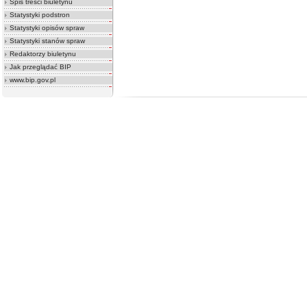
Spis treści biuletynu
Statystyki podstron
Statystyki opisów spraw
Statystyki stanów spraw
Redaktorzy biuletynu
Jak przeglądać BIP
www.bip.gov.pl