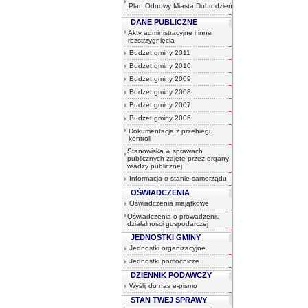
Plan Odnowy Miasta Dobrodzień
DANE PUBLICZNE
Akty administracyjne i inne
rozstrzygnięcia
Budżet gminy 2011
Budżet gminy 2010
Budżet gminy 2009
Budżet gminy 2008
Budżet gminy 2007
Budżet gminy 2006
Dokumentacja z przebiegu
kontroli
Stanowiska w sprawach
publicznych zajęte przez organy
władzy publicznej
Informacja o stanie samorządu
OŚWIADCZENIA
Oświadczenia majątkowe
Oświadczenia o prowadzeniu
działalności gospodarczej
JEDNOSTKI GMINY
Jednostki organizacyjne
Jednostki pomocnicze
DZIENNIK PODAWCZY
Wyślij do nas e-pismo
STAN TWEJ SPRAWY