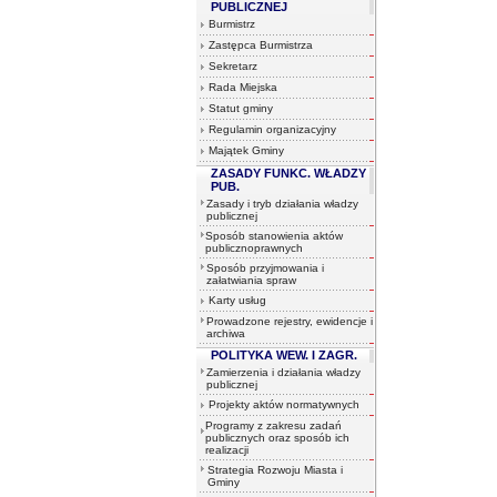
PUBLICZNEJ
Burmistrz
Zastępca Burmistrza
Sekretarz
Rada Miejska
Statut gminy
Regulamin organizacyjny
Majątek Gminy
ZASADY FUNKC. WŁADZY
PUB.
Zasady i tryb działania władzy
publicznej
Sposób stanowienia aktów
publicznoprawnych
Sposób przyjmowania i
załatwiania spraw
Karty usług
Prowadzone rejestry, ewidencje i
archiwa
POLITYKA WEW. I ZAGR.
Zamierzenia i działania władzy
publicznej
Projekty aktów normatywnych
Programy z zakresu zadań
publicznych oraz sposób ich
realizacji
Strategia Rozwoju Miasta i
Gminy