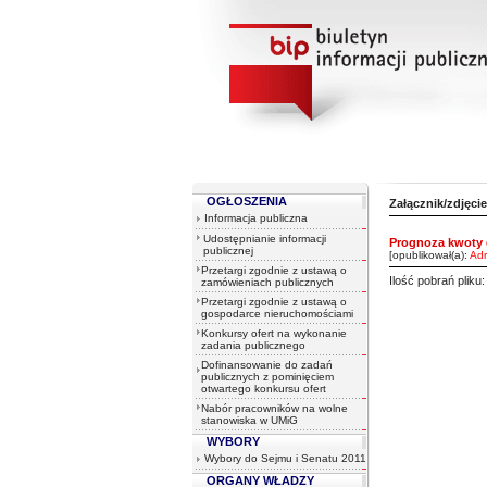
OGŁOSZENIA
Załącznik/zdjęcie
Informacja publiczna
Udostępnianie informacji
Prognoza kwoty 
publicznej
[opublikował(a):
Adr
Przetargi zgodnie z ustawą o
Ilość pobrań pliku
zamówieniach publicznych
Przetargi zgodnie z ustawą o
gospodarce nieruchomościami
Konkursy ofert na wykonanie
zadania publicznego
Dofinansowanie do zadań
publicznych z pominięciem
otwartego konkursu ofert
Nabór pracowników na wolne
stanowiska w UMiG
WYBORY
Wybory do Sejmu i Senatu 2011
ORGANY WŁADZY