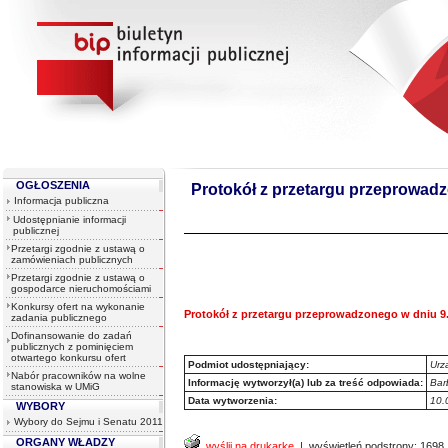
OGŁOSZENIA
Protokół z przetargu przeprowadz
Informacja publiczna
Udostępnianie informacji
publicznej
Przetargi zgodnie z ustawą o
zamówieniach publicznych
Przetargi zgodnie z ustawą o
gospodarce nieruchomościami
Konkursy ofert na wykonanie
Protokół z przetargu przeprowadzonego w dniu 9
zadania publicznego
Dofinansowanie do zadań
publicznych z pominięciem
otwartego konkursu ofert
Podmiot udostępniający:
Urz
Nabór pracowników na wolne
Informację wytworzył(a) lub za treść odpowiada:
Bar
stanowiska w UMiG
Data wytworzenia:
10.
WYBORY
Wybory do Sejmu i Senatu 2011
ORGANY WŁADZY
wyślij na drukarkę
| wyświetleń podstrony: 1698