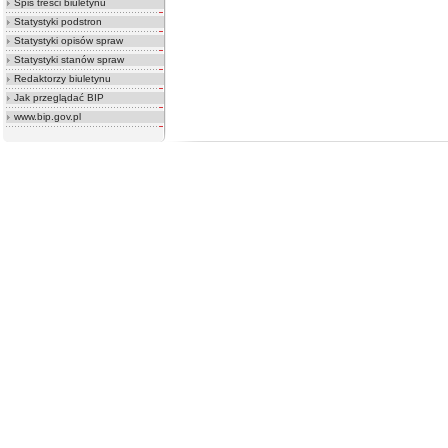
Spis treści biuletynu
Statystyki podstron
Statystyki opisów spraw
Statystyki stanów spraw
Redaktorzy biuletynu
Jak przeglądać BIP
www.bip.gov.pl