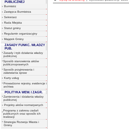
PUBLICZNEJ
Burmistrz
Zastępca Burmistrza
Sekretarz
Rada Miejska
Statut gminy
Regulamin organizacyjny
Majątek Gminy
ZASADY FUNKC. WŁADZY
PUB.
Zasady i tryb działania władzy
publicznej
Sposób stanowienia aktów
publicznoprawnych
Sposób przyjmowania i
załatwiania spraw
Karty usług
Prowadzone rejestry, ewidencje i
archiwa
POLITYKA WEW. I ZAGR.
Zamierzenia i działania władzy
publicznej
Projekty aktów normatywnych
Programy z zakresu zadań
publicznych oraz sposób ich
realizacji
Strategia Rozwoju Miasta i
Gminy