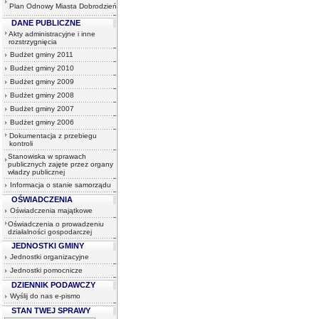
Plan Odnowy Miasta Dobrodzień
DANE PUBLICZNE
Akty administracyjne i inne
rozstrzygnięcia
Budżet gminy 2011
Budżet gminy 2010
Budżet gminy 2009
Budżet gminy 2008
Budżet gminy 2007
Budżet gminy 2006
Dokumentacja z przebiegu
kontroli
Stanowiska w sprawach
publicznych zajęte przez organy
władzy publicznej
Informacja o stanie samorządu
OŚWIADCZENIA
Oświadczenia majątkowe
Oświadczenia o prowadzeniu
działalności gospodarczej
JEDNOSTKI GMINY
Jednostki organizacyjne
Jednostki pomocnicze
DZIENNIK PODAWCZY
Wyślij do nas e-pismo
STAN TWEJ SPRAWY