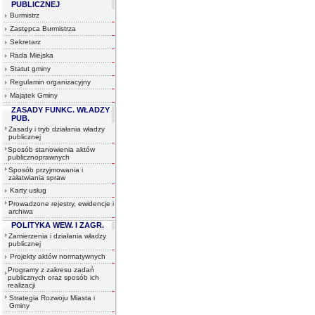
PUBLICZNEJ
Burmistrz
Zastępca Burmistrza
Sekretarz
Rada Miejska
Statut gminy
Regulamin organizacyjny
Majątek Gminy
ZASADY FUNKC. WŁADZY
PUB.
Zasady i tryb działania władzy
publicznej
Sposób stanowienia aktów
publicznoprawnych
Sposób przyjmowania i
załatwiania spraw
Karty usług
Prowadzone rejestry, ewidencje i
archiwa
POLITYKA WEW. I ZAGR.
Zamierzenia i działania władzy
publicznej
Projekty aktów normatywnych
Programy z zakresu zadań
publicznych oraz sposób ich
realizacji
Strategia Rozwoju Miasta i
Gminy