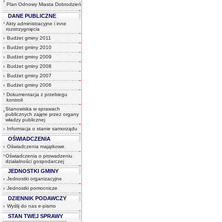
Plan Odnowy Miasta Dobrodzień
DANE PUBLICZNE
Akty administracyjne i inne
rozstrzygnięcia
Budżet gminy 2011
Budżet gminy 2010
Budżet gminy 2009
Budżet gminy 2008
Budżet gminy 2007
Budżet gminy 2006
Dokumentacja z przebiegu
kontroli
Stanowiska w sprawach
publicznych zajęte przez organy
władzy publicznej
Informacja o stanie samorządu
OŚWIADCZENIA
Oświadczenia majątkowe
Oświadczenia o prowadzeniu
działalności gospodarczej
JEDNOSTKI GMINY
Jednostki organizacyjne
Jednostki pomocnicze
DZIENNIK PODAWCZY
Wyślij do nas e-pismo
STAN TWEJ SPRAWY