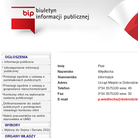
OGŁOSZENIA
Informacja publiczna
Imię
Piotr
Udostępnianie informacji
publicznej
Nazwisko
Więdłocha
Przetargi zgodnie z ustawą o
Stanowisko
informatyk
zamówieniach publicznych
Adres
Urząd Miejski w Dobrodzie
Przetargi zgodnie z ustawą o
Telefon
0*34 3575100 wew. 49
gospodarce nieruchomościami
Fax
0*34 3575100 wew. 30
Konkursy ofert na wykonanie
zadania publicznego
E-mail
p.wiedlocha@dobrodzie
Dofinansowanie do zadań
publicznych z pominięciem
otwartego konkursu ofert
Nabór pracowników na wolne
stanowiska w UMiG
WYBORY
Wybory do Sejmu i Senatu 2011
ORGANY WŁADZY