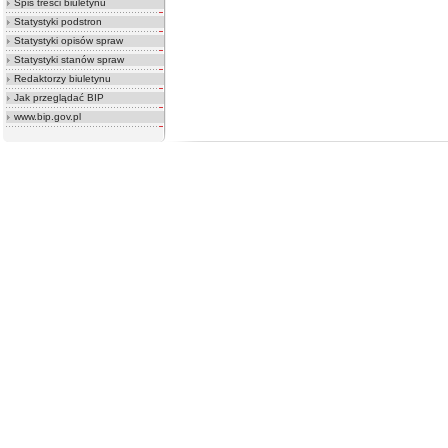
Spis treści biuletynu
Statystyki podstron
Statystyki opisów spraw
Statystyki stanów spraw
Redaktorzy biuletynu
Jak przeglądać BIP
www.bip.gov.pl