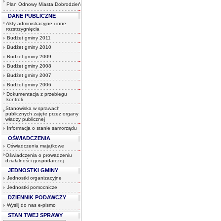
Plan Odnowy Miasta Dobrodzień
DANE PUBLICZNE
Akty administracyjne i inne
rozstrzygnięcia
Budżet gminy 2011
Budżet gminy 2010
Budżet gminy 2009
Budżet gminy 2008
Budżet gminy 2007
Budżet gminy 2006
Dokumentacja z przebiegu
kontroli
Stanowiska w sprawach
publicznych zajęte przez organy
władzy publicznej
Informacja o stanie samorządu
OŚWIADCZENIA
Oświadczenia majątkowe
Oświadczenia o prowadzeniu
działalności gospodarczej
JEDNOSTKI GMINY
Jednostki organizacyjne
Jednostki pomocnicze
DZIENNIK PODAWCZY
Wyślij do nas e-pismo
STAN TWEJ SPRAWY