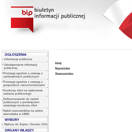
OGŁOSZENIA
Informacja publiczna
Imię
Udostępnianie informacji
publicznej
Nazwisko
Przetargi zgodnie z ustawą o
Stanowisko
zamówieniach publicznych
Przetargi zgodnie z ustawą o
gospodarce nieruchomościami
Konkursy ofert na wykonanie
zadania publicznego
Dofinansowanie do zadań
publicznych z pominięciem
otwartego konkursu ofert
Nabór pracowników na wolne
stanowiska w UMiG
WYBORY
Wybory do Sejmu i Senatu 2011
ORGANY WŁADZY