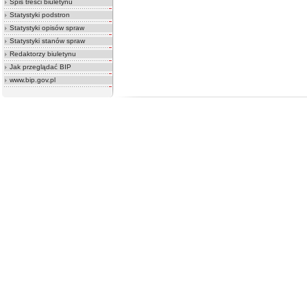
Spis treści biuletynu
Statystyki podstron
Statystyki opisów spraw
Statystyki stanów spraw
Redaktorzy biuletynu
Jak przeglądać BIP
www.bip.gov.pl