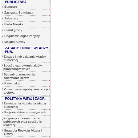
PUBLICZNEJ
Burmistrz
Zastępca Burmistrza
Sekretarz
Rada Miejska
Statut gminy
Regulamin organizacyjny
Majątek Gminy
ZASADY FUNKC. WŁADZY
PUB.
Zasady i tryb działania władzy
publicznej
Sposób stanowienia aktów
publicznoprawnych
Sposób przyjmowania i
załatwiania spraw
Karty usług
Prowadzone rejestry, ewidencje i
archiwa
POLITYKA WEW. I ZAGR.
Zamierzenia i działania władzy
publicznej
Projekty aktów normatywnych
Programy z zakresu zadań
publicznych oraz sposób ich
realizacji
Strategia Rozwoju Miasta i
Gminy