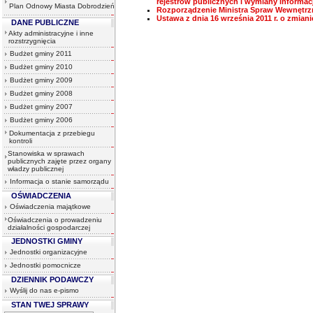
rejestrów publicznych i wymiany informac
Plan Odnowy Miasta Dobrodzień
Rozporządzenie Ministra Spraw Wewnętrznyc
Ustawa z dnia 16 września 2011 r. o zmian
DANE PUBLICZNE
Akty administracyjne i inne
rozstrzygnięcia
Budżet gminy 2011
Budżet gminy 2010
Budżet gminy 2009
Budżet gminy 2008
Budżet gminy 2007
Budżet gminy 2006
Dokumentacja z przebiegu
kontroli
Stanowiska w sprawach
publicznych zajęte przez organy
władzy publicznej
Informacja o stanie samorządu
OŚWIADCZENIA
Oświadczenia majątkowe
Oświadczenia o prowadzeniu
działalności gospodarczej
JEDNOSTKI GMINY
Jednostki organizacyjne
Jednostki pomocnicze
DZIENNIK PODAWCZY
Wyślij do nas e-pismo
STAN TWEJ SPRAWY