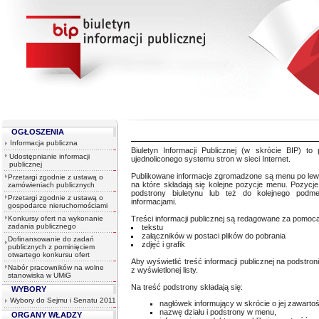
OGŁOSZENIA
Informacja publiczna
Biuletyn Informacji Publicznej (w skrócie BIP) to
Udostępnianie informacji
ujednoliconego systemu stron w sieci Internet.
publicznej
Publikowane informacje zgromadzone są menu po lewej 
Przetargi zgodnie z ustawą o
na które składają się kolejne pozycje menu. Pozyc
zamówieniach publicznych
podstrony biuletynu lub też do kolejnego podm
Przetargi zgodnie z ustawą o
informacjami.
gospodarce nieruchomościami
Konkursy ofert na wykonanie
Treści informacji publicznej są redagowane za pomocą
zadania publicznego
tekstu
załączników w postaci plików do pobrania
Dofinansowanie do zadań
zdjęć i grafik
publicznych z pominięciem
otwartego konkursu ofert
Aby wyświetlić treść informacji publicznej na podstro
Nabór pracowników na wolne
z wyświetlonej listy.
stanowiska w UMiG
Na treść podstrony składają się:
WYBORY
Wybory do Sejmu i Senatu 2011
nagłówek informujący w skrócie o jej zawartoś
nazwę działu i podstrony w menu,
ORGANY WŁADZY