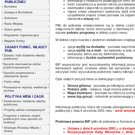
informacja o redaktorze publikującym treść wr
PUBLICZNEJ
treść zasadnicza w postaci tekstu przeplatan
Burmistrz
ewentualne załączniki w postaci plików do pob
rejestr zmian zawartości podstrony (jeśli zmi
Zastępca Burmistrza
uzupełniona (rejestr zmian pozwala na zapami
Sekretarz
odnośnika
więcej >>
).
Rada Miejska
Pliki do pobrania umiejscowione są w dolnej częśc
załączonych plików, może skorzystać z darmowych p
Statut gminy
nazwie
pobierz programy
w dolnej części menu.
Regulamin organizacyjny
W dolnej części każdej z podstron dodatkowo znajdują
Majątek Gminy
opcja
wyślij na drukarkę
- pozwala natychmia
ZASADY FUNKC. WŁADZY
opcja
wyślij na e-mail
- po wpisaniu w polu t
PUB.
wskazany adres poczty elektronicznej,
Zasady i tryb działania władzy
informacja o
liczbie wyświetleń podstrony
.
publicznej
Sposób stanowienia aktów
BIP wyposażony jest wyszukiwarkę informacji pozw
publicznoprawnych
tekstowym wpisać szukane słowo lub wyrażenie i k
odczytać treść wyszukanej podstrony należy kliknąć
Sposób przyjmowania i
załatwiania spraw
Opis stałych pozycji menu w dolnej jego części:
Karty usług
Strona główna
- pozwala po kliknięciu wrócić
Prowadzone rejestry, ewidencje i
Pobierz pliki
- miejsce, skąd można pobrać d
archiwa
Mapa biuletynu
- pozwala na zbiorczą ocenę 
POLITYKA WEW. I ZAGR.
www.bip.gov.pl
- odnośnik przekierowujący d
Zamierzenia i działania władzy
publicznej
Informacja publiczna, która nie została udostępniona w
Projekty aktów normatywnych
publicznej z dnia 6 września 2001 roku -
wzór wniosk
Programy z zakresu zadań
publicznych oraz sposób ich
Podstawa prawna BIP
(pliki do pobrania w formacie p
realizacji
Strategia Rozwoju Miasta i
Ustawa z dnia 6 września 2001 r. o dostępi
Gminy
Rozporządzenie Rady Ministrów z dnia 