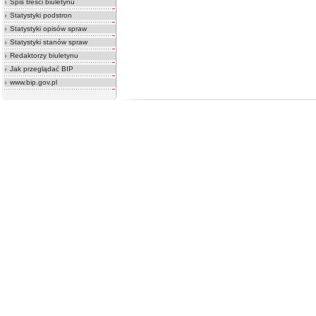
Spis treści biuletynu
Statystyki podstron
Statystyki opisów spraw
Statystyki stanów spraw
Redaktorzy biuletynu
Jak przeglądać BIP
www.bip.gov.pl