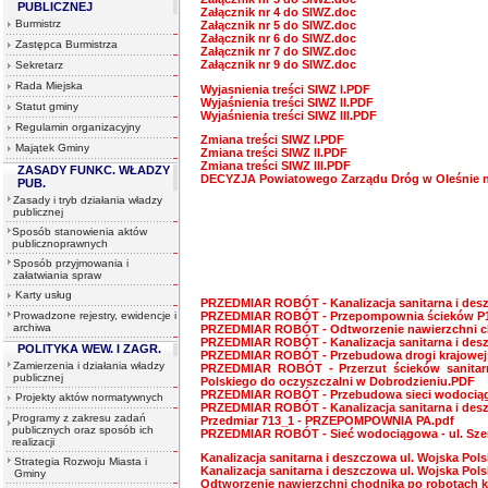
PUBLICZNEJ
Załącznik nr 4 do SIWZ.doc
Burmistrz
Załącznik nr 5 do SIWZ.doc
Załącznik nr 6 do SIWZ.doc
Zastępca Burmistrza
Załącznik nr 7 do SIWZ.doc
Załącznik nr 9 do SIWZ.doc
Sekretarz
Rada Miejska
Wyjasnienia treści SIWZ I.PDF
Wyjaśnienia treści SIWZ II.PDF
Statut gminy
Wyjaśnienia treści SIWZ III.PDF
Regulamin organizacyjny
Zmiana treści SIWZ I.PDF
Majątek Gminy
Zmiana treści SIWZ II.PDF
Zmiana treści SIWZ III.PDF
ZASADY FUNKC. WŁADZY
DECYZJA Powiatowego Zarządu Dróg w Oleśnie n
PUB.
Zasady i tryb działania władzy
publicznej
Sposób stanowienia aktów
publicznoprawnych
Sposób przyjmowania i
załatwiania spraw
Karty usług
PRZEDMIAR ROBÓT - Kanalizacja sanitarna i des
PRZEDMIAR ROBÓT - Przepompownia ścieków P1 
Prowadzone rejestry, ewidencje i
archiwa
PRZEDMIAR ROBÓT - Odtworzenie nawierzchni cho
PRZEDMIAR ROBÓT - Kanalizacja sanitarna i des
POLITYKA WEW. I ZAGR.
PRZEDMIAR ROBÓT - Przebudowa drogi krajowej n
Zamierzenia i działania władzy
PRZEDMIAR ROBÓT - Przerzut ścieków sanitarn
publicznej
Polskiego do oczyszczalni w Dobrodzieniu.PDF
PRZEDMIAR ROBÓT - Przebudowa sieci wodociągowe
Projekty aktów normatywnych
PRZEDMIAR ROBÓT - Kanalizacja sanitarna i desz
Programy z zakresu zadań
Przedmiar 713_1 - PRZEPOMPOWNIA PA.pdf
publicznych oraz sposób ich
PRZEDMIAR ROBÓT - Sieć wodociągowa - ul. Sze
realizacji
Kanalizacja sanitarna i deszczowa ul. Wojska Pol
Strategia Rozwoju Miasta i
Kanalizacja sanitarna i deszczowa ul. Wojska Pol
Gminy
Odtworzenie nawierzchni chodnika po robotach ka