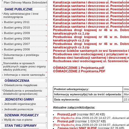
Kanalizacja sanitarna i deszczowa ul. Powstańców
Plan Odnowy Miasta Dobrodzień
Kanalizacja sanitarna i deszczowa ul. Powstańców
DANE PUBLICZNE
Kanalizacja sanitarna i deszczowa ul. Powstańców
Kanalizacja sanitarna i deszczowa ul. Powstańców
Akty administracyjne i inne
Kanalizacja sanitarna i deszczowa ul. Powstańców
rozstrzygnięcia
Kanalizacja sanitarna i deszczowa ul. Powstańców
Budżet gminy 2011
Kanalizacja sanitarna i deszczowa ul. Powstańców
Kanalizacja sanitarna i deszczowa ul. Powstańców
Budżet gminy 2010
Przebudowa drogi krajowej nr 46 w m. Dobro
Budżet gminy 2009
kanalizacyjnych cz.1.zip
Przebudowa drogi krajowej nr 46 w m. Dobro
Budżet gminy 2008
kanalizacyjnych cz.2.zip
Przebudowa drogi krajowej nr 46 w m. Dobro
Budżet gminy 2007
kanalizacyjnych cz.3.zip
Budżet gminy 2006
Przerzut ścieków sanitarnych ze wsi Szemrowice 
Przebudowa sieci wodociągowej z przyłączami w u
Dokumentacja z przebiegu
Budowa sieci kanalizacji sanitarnej i deszczowej 
kontroli
Rozbudowa sieci wodociągowej ul. Szemrowicka 
Stanowiska w sprawach
publicznych zajęte przez organy
OŚWIADCZENIE 1 Projektanta.pdf
władzy publicznej
OŚWIADCZENIE 2 Projektanta.PDF
Informacja o stanie samorządu
OŚWIADCZENIA
Oświadczenia majątkowe
Podmiot udostępniający:
Urz
Oświadczenia o prowadzeniu
działalności gospodarczej
Informację wytworzył(a) lub za treść odpowiada:
Mar
JEDNOSTKI GMINY
Data wytworzenia:
22.
Jednostki organizacyjne
Aktualne załączniki/zdjęcia:
Jednostki pomocnicze
Protest2.pdf
(rozmiar 867,40 KB)
DZIENNIK PODAWCZY
[
Piotr Więdłocha
dnia 2009-10-29 14:42:27, dokument ak
Wyślij do nas e-pismo
Protest.pdf
(rozmiar 1 024,57 KB)
[
Piotr Więdłocha
dnia 2009-10-29 13:04:07, dokument ak
STAN TWEJ SPRAWY
Zmiana treści SIWZ III.PDF
(rozmiar 62,26 KB)