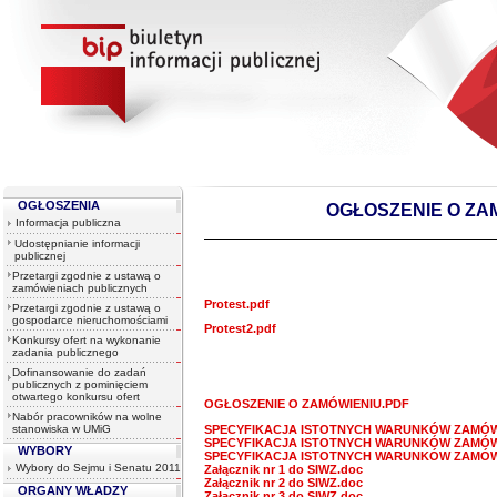
OGŁOSZENIA
OGŁOSZENIE O ZAMÓ
Informacja publiczna
Udostępnianie informacji
publicznej
Przetargi zgodnie z ustawą o
zamówieniach publicznych
Protest.pdf
Przetargi zgodnie z ustawą o
gospodarce nieruchomościami
Protest2.pdf
Konkursy ofert na wykonanie
zadania publicznego
Dofinansowanie do zadań
publicznych z pominięciem
otwartego konkursu ofert
OGŁOSZENIE O ZAMÓWIENIU.PDF
Nabór pracowników na wolne
SPECYFIKACJA ISTOTNYCH WARUNKÓW ZAMÓWIE
stanowiska w UMiG
SPECYFIKACJA ISTOTNYCH WARUNKÓW ZAMÓWIE
WYBORY
SPECYFIKACJA ISTOTNYCH WARUNKÓW ZAMÓWIE
Wybory do Sejmu i Senatu 2011
Załącznik nr 1 do SIWZ.doc
Załącznik nr 2 do SIWZ.doc
ORGANY WŁADZY
Załącznik nr 3 do SIWZ.doc