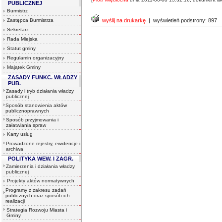
PUBLICZNEJ
Burmistrz
Zastępca Burmistrza
wyślij na drukarkę
| wyświetleń podstrony: 897
Sekretarz
Rada Miejska
Statut gminy
Regulamin organizacyjny
Majątek Gminy
ZASADY FUNKC. WŁADZY
PUB.
Zasady i tryb działania władzy
publicznej
Sposób stanowienia aktów
publicznoprawnych
Sposób przyjmowania i
załatwiania spraw
Karty usług
Prowadzone rejestry, ewidencje i
archiwa
POLITYKA WEW. I ZAGR.
Zamierzenia i działania władzy
publicznej
Projekty aktów normatywnych
Programy z zakresu zadań
publicznych oraz sposób ich
realizacji
Strategia Rozwoju Miasta i
Gminy