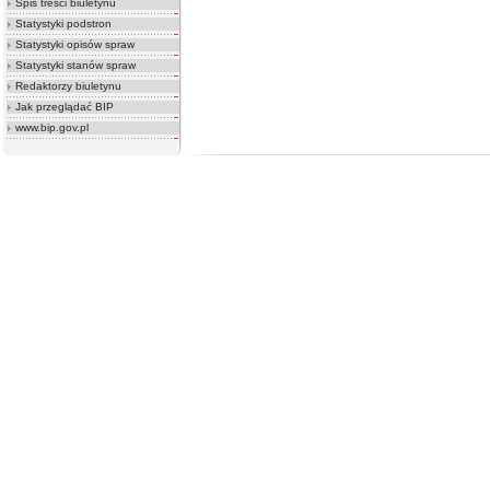
Spis treści biuletynu
Statystyki podstron
Statystyki opisów spraw
Statystyki stanów spraw
Redaktorzy biuletynu
Jak przeglądać BIP
www.bip.gov.pl