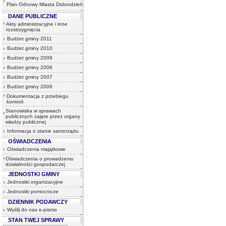
Plan Odnowy Miasta Dobrodzień
DANE PUBLICZNE
Akty administracyjne i inne
rozstrzygnięcia
Budżet gminy 2011
Budżet gminy 2010
Budżet gminy 2009
Budżet gminy 2008
Budżet gminy 2007
Budżet gminy 2006
Dokumentacja z przebiegu
kontroli
Stanowiska w sprawach
publicznych zajęte przez organy
władzy publicznej
Informacja o stanie samorządu
OŚWIADCZENIA
Oświadczenia majątkowe
Oświadczenia o prowadzeniu
działalności gospodarczej
JEDNOSTKI GMINY
Jednostki organizacyjne
Jednostki pomocnicze
DZIENNIK PODAWCZY
Wyślij do nas e-pismo
STAN TWEJ SPRAWY