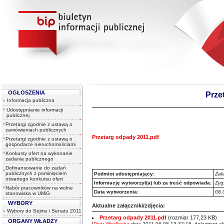
OGŁOSZENIA
Prze
Informacja publiczna
Udostępnianie informacji
publicznej
Przetargi zgodnie z ustawą o
zamówieniach publicznych
Przetarg odpady 2011.pdf
Przetargi zgodnie z ustawą o
gospodarce nieruchomościami
Konkursy ofert na wykonanie
zadania publicznego
Dofinansowanie do zadań
publicznych z pominięciem
Podmiot udostępniający:
Zak
otwartego konkursu ofert
Informację wytworzył(a) lub za treść odpowiada:
Zyg
Nabór pracowników na wolne
Data wytworzenia:
08.
stanowiska w UMiG
WYBORY
Aktualne załączniki/zdjęcia:
Wybory do Sejmu i Senatu 2011
Przetarg odpady 2011.pdf
(rozmiar 177,23 KB)
ORGANY WŁADZY
[
Piotr Więdłocha
dnia 2011-06-08 13:32:16, dokument ak