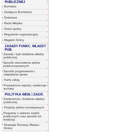
PUBLICZNEJ
Burmistrz
Zastępca Burmistrza
Sekretarz
Rada Miejska
Statut gminy
Regulamin organizacyjny
Majątek Gminy
ZASADY FUNKC. WŁADZY
PUB.
Zasady i tryb działania władzy
publicznej
Sposób stanowienia aktów
publicznoprawnych
Sposób przyjmowania i
załatwiania spraw
Karty usług
Prowadzone rejestry, ewidencje i
archiwa
POLITYKA WEW. I ZAGR.
Zamierzenia i działania władzy
publicznej
Projekty aktów normatywnych
Programy z zakresu zadań
publicznych oraz sposób ich
realizacji
Strategia Rozwoju Miasta i
Gminy