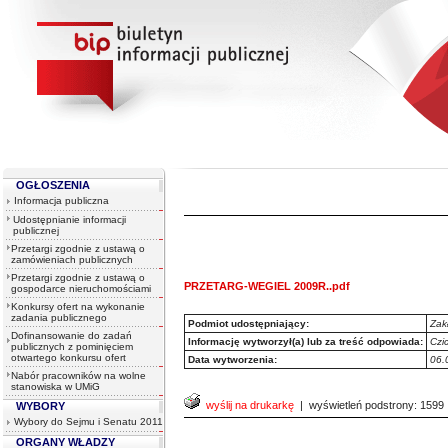
OGŁOSZENIA
Informacja publiczna
Udostępnianie informacji
publicznej
Przetargi zgodnie z ustawą o
zamówieniach publicznych
Przetargi zgodnie z ustawą o
PRZETARG-WEGIEL 2009R..pdf
gospodarce nieruchomościami
Konkursy ofert na wykonanie
zadania publicznego
Podmiot udostępniający:
Zak
Dofinansowanie do zadań
Informację wytworzył(a) lub za treść odpowiada:
Czi
publicznych z pominięciem
otwartego konkursu ofert
Data wytworzenia:
06.
Nabór pracowników na wolne
stanowiska w UMiG
wyślij na drukarkę
| wyświetleń podstrony: 1599
WYBORY
Wybory do Sejmu i Senatu 2011
ORGANY WŁADZY