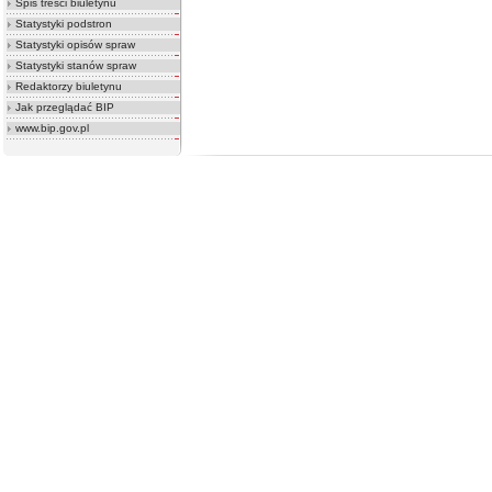
Spis treści biuletynu
Statystyki podstron
Statystyki opisów spraw
Statystyki stanów spraw
Redaktorzy biuletynu
Jak przeglądać BIP
www.bip.gov.pl