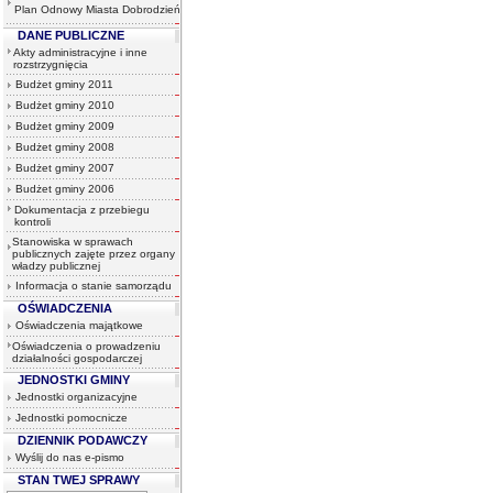
Plan Odnowy Miasta Dobrodzień
DANE PUBLICZNE
Akty administracyjne i inne
rozstrzygnięcia
Budżet gminy 2011
Budżet gminy 2010
Budżet gminy 2009
Budżet gminy 2008
Budżet gminy 2007
Budżet gminy 2006
Dokumentacja z przebiegu
kontroli
Stanowiska w sprawach
publicznych zajęte przez organy
władzy publicznej
Informacja o stanie samorządu
OŚWIADCZENIA
Oświadczenia majątkowe
Oświadczenia o prowadzeniu
działalności gospodarczej
JEDNOSTKI GMINY
Jednostki organizacyjne
Jednostki pomocnicze
DZIENNIK PODAWCZY
Wyślij do nas e-pismo
STAN TWEJ SPRAWY