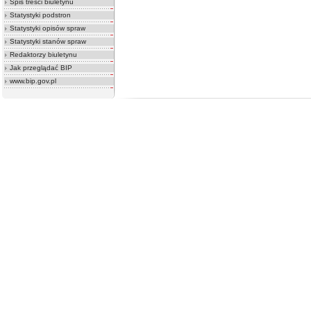
Spis treści biuletynu
Statystyki podstron
Statystyki opisów spraw
Statystyki stanów spraw
Redaktorzy biuletynu
Jak przeglądać BIP
www.bip.gov.pl