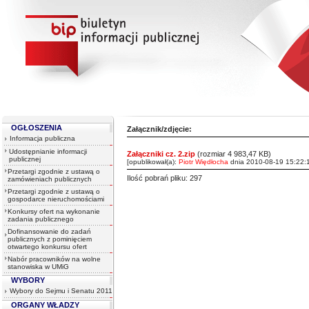
OGŁOSZENIA
Załącznik/zdjęcie:
Informacja publiczna
Udostępnianie informacji
Załączniki cz. 2.zip
(rozmiar 4 983,47 KB)
publicznej
[opublikował(a):
Piotr Więdłocha
dnia 2010-08-19 15:22:1
Przetargi zgodnie z ustawą o
Ilość pobrań pliku: 297
zamówieniach publicznych
Przetargi zgodnie z ustawą o
gospodarce nieruchomościami
Konkursy ofert na wykonanie
zadania publicznego
Dofinansowanie do zadań
publicznych z pominięciem
otwartego konkursu ofert
Nabór pracowników na wolne
stanowiska w UMiG
WYBORY
Wybory do Sejmu i Senatu 2011
ORGANY WŁADZY