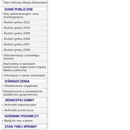
Plan Odnowy Miasta Dobrodzień
DANE PUBLICZNE
Akty administracyjne i inne
rozstrzygnięcia
Budżet gminy 2011
Budżet gminy 2010
Budżet gminy 2009
Budżet gminy 2008
Budżet gminy 2007
Budżet gminy 2006
Dokumentacja z przebiegu
kontroli
Stanowiska w sprawach
publicznych zajęte przez organy
władzy publicznej
Informacja o stanie samorządu
OŚWIADCZENIA
Oświadczenia majątkowe
Oświadczenia o prowadzeniu
działalności gospodarczej
JEDNOSTKI GMINY
Jednostki organizacyjne
Jednostki pomocnicze
DZIENNIK PODAWCZY
Wyślij do nas e-pismo
STAN TWEJ SPRAWY