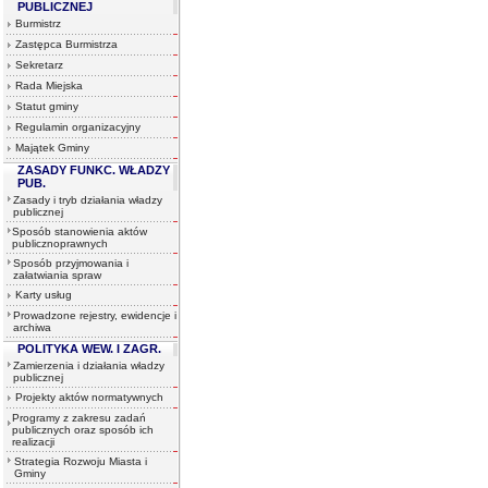
PUBLICZNEJ
Burmistrz
Zastępca Burmistrza
Sekretarz
Rada Miejska
Statut gminy
Regulamin organizacyjny
Majątek Gminy
ZASADY FUNKC. WŁADZY
PUB.
Zasady i tryb działania władzy
publicznej
Sposób stanowienia aktów
publicznoprawnych
Sposób przyjmowania i
załatwiania spraw
Karty usług
Prowadzone rejestry, ewidencje i
archiwa
POLITYKA WEW. I ZAGR.
Zamierzenia i działania władzy
publicznej
Projekty aktów normatywnych
Programy z zakresu zadań
publicznych oraz sposób ich
realizacji
Strategia Rozwoju Miasta i
Gminy