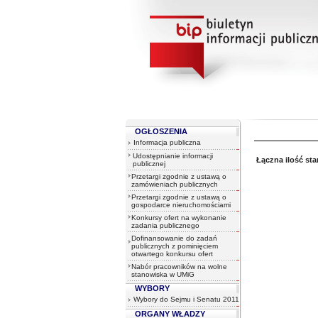
OGŁOSZENIA
Informacja publiczna
Udostępnianie informacji
Łączna ilość st
publicznej
Przetargi zgodnie z ustawą o
zamówieniach publicznych
Przetargi zgodnie z ustawą o
gospodarce nieruchomościami
Konkursy ofert na wykonanie
zadania publicznego
Dofinansowanie do zadań
publicznych z pominięciem
otwartego konkursu ofert
Nabór pracowników na wolne
stanowiska w UMiG
WYBORY
Wybory do Sejmu i Senatu 2011
ORGANY WŁADZY