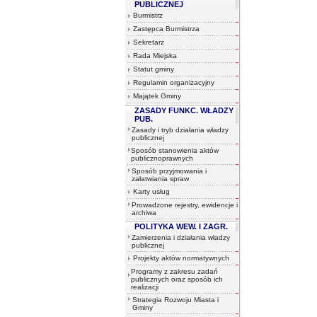
PUBLICZNEJ
Burmistrz
Zastępca Burmistrza
Sekretarz
Rada Miejska
Statut gminy
Regulamin organizacyjny
Majątek Gminy
ZASADY FUNKC. WŁADZY
PUB.
Zasady i tryb działania władzy
publicznej
Sposób stanowienia aktów
publicznoprawnych
Sposób przyjmowania i
załatwiania spraw
Karty usług
Prowadzone rejestry, ewidencje i
archiwa
POLITYKA WEW. I ZAGR.
Zamierzenia i działania władzy
publicznej
Projekty aktów normatywnych
Programy z zakresu zadań
publicznych oraz sposób ich
realizacji
Strategia Rozwoju Miasta i
Gminy