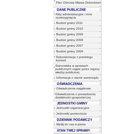
Plan Odnowy Miasta Dobrodzień
DANE PUBLICZNE
Akty administracyjne i inne
rozstrzygnięcia
Budżet gminy 2011
Budżet gminy 2010
Budżet gminy 2009
Budżet gminy 2008
Budżet gminy 2007
Budżet gminy 2006
Dokumentacja z przebiegu
kontroli
Stanowiska w sprawach
publicznych zajęte przez organy
władzy publicznej
Informacja o stanie samorządu
OŚWIADCZENIA
Oświadczenia majątkowe
Oświadczenia o prowadzeniu
działalności gospodarczej
JEDNOSTKI GMINY
Jednostki organizacyjne
Jednostki pomocnicze
DZIENNIK PODAWCZY
Wyślij do nas e-pismo
STAN TWEJ SPRAWY