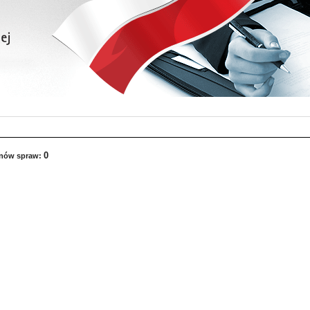
0
anów spraw: