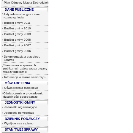
Plan Odnowy Miasta Dobrodzień
DANE PUBLICZNE
Akty administracyjne i inne
rozstrzygnięcia
Budżet gminy 2011
Budżet gminy 2010
Budżet gminy 2009
Budżet gminy 2008
Budżet gminy 2007
Budżet gminy 2006
Dokumentacja z przebiegu
kontroli
Stanowiska w sprawach
publicznych zajęte przez organy
władzy publicznej
Informacja o stanie samorządu
OŚWIADCZENIA
Oświadczenia majątkowe
Oświadczenia o prowadzeniu
działalności gospodarczej
JEDNOSTKI GMINY
Jednostki organizacyjne
Jednostki pomocnicze
DZIENNIK PODAWCZY
Wyślij do nas e-pismo
STAN TWEJ SPRAWY