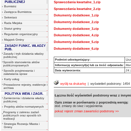
PUBLICZNEJ
Sprawozdania kwartalne_1.zip
Burmistrz
Sprawozdania kwartalne_2.zip
Zastępca Burmistrza
Dokumenty dodatkowe_1.zip
Sekretarz
Dokumenty dodatkowe_2.zip
Rada Miejska
Dokumenty dodatkowe_3.zip
Statut gminy
Regulamin organizacyjny
Dokumenty dodatkowe_4.zip
Majątek Gminy
Dokumenty dodatkowe_5.zip
ZASADY FUNKC. WŁADZY
Dokumenty dodatkowe_6.zip
PUB.
Zasady i tryb działania władzy
publicznej
Podmiot udostępniający:
Urz
Sposób stanowienia aktów
Informację wytworzył(a) lub za treść odpowiada:
Mar
publicznoprawnych
Data wytworzenia:
24.
Sposób przyjmowania i
załatwiania spraw
Karty usług
wyślij na drukarkę
| wyświetleń podstrony: 1454
Prowadzone rejestry, ewidencje i
archiwa
POLITYKA WEW. I ZAGR.
Łączna ilość wyświetleń podstrony wraz z innymi
Zamierzenia i działania władzy
publicznej
Opis zmian w porównaniu z poprzednią wersją:
dod. zmiany do siwz i wyjaśnienia
Projekty aktów normatywnych
pokaż rejestr zmian zawartości podstrony >>
Programy z zakresu zadań
publicznych oraz sposób ich
realizacji
Strategia Rozwoju Miasta i
Gminy