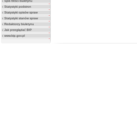
Spis treści biuletynu
Statystyki podstron
Statystyki opisów spraw
Statystyki stanów spraw
Redaktorzy biuletynu
Jak przeglądać BIP
www.bip.gov.pl