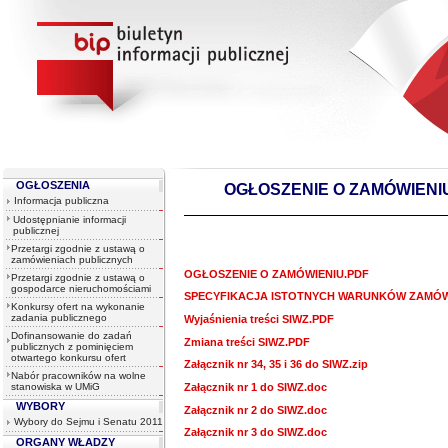
OGŁOSZENIA
OGŁOSZENIE O ZAMÓWIENIU - 
Informacja publiczna
Udostępnianie informacji
publicznej
Przetargi zgodnie z ustawą o
zamówieniach publicznych
OGŁOSZENIE O ZAMÓWIENIU.PDF
Przetargi zgodnie z ustawą o
gospodarce nieruchomościami
SPECYFIKACJA ISTOTNYCH WARUNKÓW ZAMÓWI
Konkursy ofert na wykonanie
zadania publicznego
Wyjaśnienia treści SIWZ.PDF
Dofinansowanie do zadań
Zmiana treści SIWZ.PDF
publicznych z pominięciem
otwartego konkursu ofert
Załącznik nr 34, 35 i 36 do SIWZ.zip
Nabór pracowników na wolne
Załącznik nr 1 do SIWZ.doc
stanowiska w UMiG
WYBORY
Załącznik nr 2 do SIWZ.doc
Wybory do Sejmu i Senatu 2011
Załącznik nr 3 do SIWZ.doc
ORGANY WŁADZY