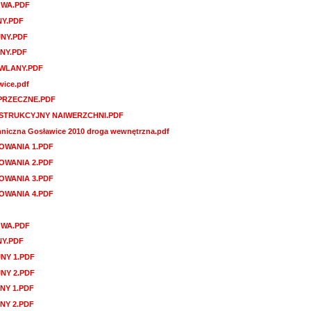
WA.PDF
NY.PDF
NY.PDF
NY.PDF
WLANY.PDF
wice.pdf
PRZECZNE.PDF
STRUKCYJNY NAIWERZCHNI.PDF
chniczna Gosławice 2010 droga wewnętrzna.pdf
OWANIA 1.PDF
OWANIA 2.PDF
OWANIA 3.PDF
OWANIA 4.PDF
WA.PDF
NY.PDF
NY 1.PDF
NY 2.PDF
NY 1.PDF
NY 2.PDF