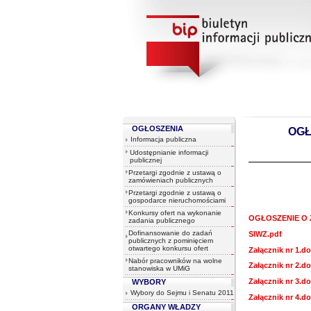
OGŁOSZENIA
OGŁO
Informacja publiczna
Udostępnianie informacji
publicznej
Przetargi zgodnie z ustawą o
zamówieniach publicznych
Przetargi zgodnie z ustawą o
gospodarce nieruchomościami
Konkursy ofert na wykonanie
OGŁOSZENIE O 
zadania publicznego
Dofinansowanie do zadań
SIWZ.pdf
publicznych z pominięciem
otwartego konkursu ofert
Załącznik nr 1.d
Nabór pracowników na wolne
Załącznik nr 2.d
stanowiska w UMiG
Załącznik nr 3.d
WYBORY
Wybory do Sejmu i Senatu 2011
Załącznik nr 4.d
ORGANY WŁADZY