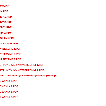
WA.PDF
NY.PDF
NY 1.PDF
NY 2.PDF
NY 1.PDF
NY 2.PDF
WLANY.PDF
ÓWCZYCE.PDF
RZECZNE 1.PDF
RZECZNE 2.PDF
RZECZNE 3.PDF
TRUKCYJNY NAWIERZCHNI 1.PDF
TRUKCYJNY NAWIERZCHNI 2.PDF
chniczna Główczyce 2010 droga wewnętrzna.pdf
OWANIA 1.PDF
OWANIA 2.PDF
OWANIA 3.PDF
OWANIA 4.PDF