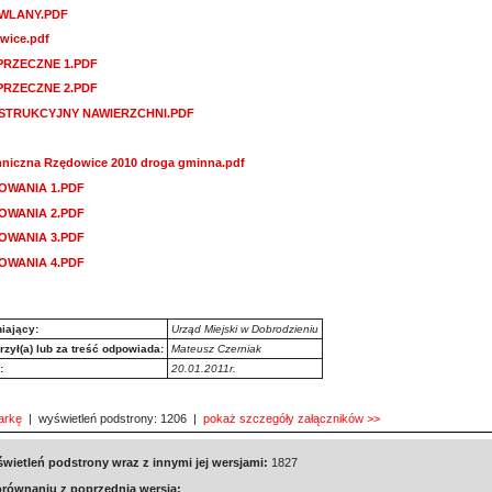
WLANY.PDF
wice.pdf
RZECZNE 1.PDF
RZECZNE 2.PDF
STRUKCYJNY NAWIERZCHNI.PDF
chniczna Rzędowice 2010 droga gminna.pdf
OWANIA 1.PDF
OWANIA 2.PDF
OWANIA 3.PDF
OWANIA 4.PDF
iający:
Urząd Miejski w Dobrodzieniu
zył(a) lub za treść odpowiada:
Mateusz Czerniak
:
20.01.2011r.
arkę
| wyświetleń podstrony: 1206 |
pokaż szczegóły załączników >>
świetleń podstrony wraz z innymi jej wersjami:
1827
równaniu z poprzednią wersją: