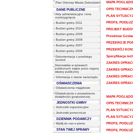
MAPA POGLĄDO
Plan Odnowy Miasta Dobrodzień
OPIS TECHNICZ
DANE PUBLICZNE
Akty administracyjne i inne
PLAN SYTUACYJ
rozstrzygnięcia
PROFIL PODŁUŻ
Budżet gminy 2011
Budżet gminy 2010
PROJEKT BUDO
Budżet gminy 2009
Przedmiar Gosła
Budżet gminy 2008
PRZEKROJE PO
Budżet gminy 2007
PRZEKRÓJ KON
Budżet gminy 2006
Specyfikacja te
Dokumentacja z przebiegu
kontroli
ZAKRES OPRAC
Stanowiska w sprawach
publicznych zajęte przez organy
ZAKRES OPRAC
władzy publicznej
ZAKRES OPRAC
Informacja o stanie samorządu
ZAKRES OPRAC
OŚWIADCZENIA
Oświadczenia majątkowe
Oświadczenia o prowadzeniu
MAPA POGLĄDO
działalności gospodarczej
JEDNOSTKI GMINY
OPIS TECHNICZ
Jednostki organizacyjne
PLAN SYTUACYJ
Jednostki pomocnicze
PLAN SYTUACYJ
DZIENNIK PODAWCZY
PROFIL PODŁUŻ
Wyślij do nas e-pismo
STAN TWEJ SPRAWY
PROFIL PODŁUŻ