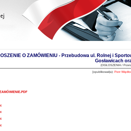
SZENIE O ZAMÓWIENIU - Przebudowa ul. Rolnej i Sportowe
Gosławicach ora
(OGŁOSZENIA / Przeta
[opublikował(a):
Piotr Więdł
ZAMÓWIENIE.PDF
oc
oc
oc
oc