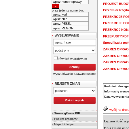
PROJEKT BUDO
Przedmiar Rzędo
oraz jeden z numerów:
PRZEKROJE POP
PRZEKROJE POP
PRZEKRÓJ KON
WYSZUKIWANIE
PRZEPUSTY.PDF
Specyfikacja te
ZAKRES OPRAC
ZAKRES OPRAC
również w archiwum
ZAKRES OPRAC
ZAKRES OPRAC
wyszukiwanie zaawansowane
REJESTR ZMIAN
Podmiot udostępn
Informację wytwor
Data wytworzenia
wyślij na druk
Strona główna BIP
Pobierz programy
Łączna ilość wy
Mapa biuletynu
Opis zmian w po