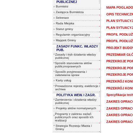
PUBLICZNEJ
Burmistrz
MAPA POGLADO
Zastępca Burmistrza
OPIS TECHNICZ
Sekretarz
PLAN SYTUACYJ
Rada Miejska
PLAN SYTUACYJ
Statut gminy
PROFIL PODŁUŻ
Regulamin organizacyjny
Majątek Gminy
PROFIL PODŁUŻ
ZASADY FUNKC. WŁADZY
PROJEKT BUDO
PUB.
PRZEDMIAR GŁ
Zasady i tryb działania władzy
publicznej
PRZEKROJE POP
Sposób stanowienia aktów
publicznoprawnych
PRZEKROJE POP
Sposób przyjmowania i
PRZEKROJE POP
załatwiania spraw
Karty usług
PRZEKRÓJ KONS
Prowadzone rejestry, ewidencje i
PRZEKRÓJ KONS
archiwa
Specyfikacja te
POLITYKA WEW. I ZAGR.
Zamierzenia i działania władzy
ZAKRES OPRAC
publicznej
ZAKRES OPRAC
Projekty aktów normatywnych
Programy z zakresu zadań
ZAKRES OPRAC
publicznych oraz sposób ich
realizacji
ZAKRES OPRAC
Strategia Rozwoju Miasta i
Gminy