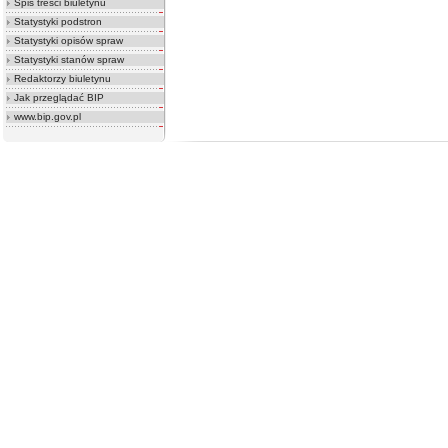
Spis treści biuletynu
Statystyki podstron
Statystyki opisów spraw
Statystyki stanów spraw
Redaktorzy biuletynu
Jak przeglądać BIP
www.bip.gov.pl