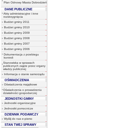
Plan Odnowy Miasta Dobrodzień
DANE PUBLICZNE
Akty administracyjne i inne
rozstrzygnięcia
Budżet gminy 2011
Budżet gminy 2010
Budżet gminy 2009
Budżet gminy 2008
Budżet gminy 2007
Budżet gminy 2006
Dokumentacja z przebiegu
kontroli
Stanowiska w sprawach
publicznych zajęte przez organy
władzy publicznej
Informacja o stanie samorządu
OŚWIADCZENIA
Oświadczenia majątkowe
Oświadczenia o prowadzeniu
działalności gospodarczej
JEDNOSTKI GMINY
Jednostki organizacyjne
Jednostki pomocnicze
DZIENNIK PODAWCZY
Wyślij do nas e-pismo
STAN TWEJ SPRAWY