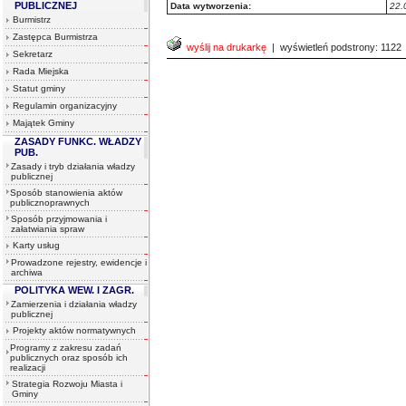
PUBLICZNEJ
Data wytworzenia:
22.
Burmistrz
Zastępca Burmistrza
wyślij na drukarkę
| wyświetleń podstrony: 1122
Sekretarz
Rada Miejska
Statut gminy
Regulamin organizacyjny
Majątek Gminy
ZASADY FUNKC. WŁADZY
PUB.
Zasady i tryb działania władzy
publicznej
Sposób stanowienia aktów
publicznoprawnych
Sposób przyjmowania i
załatwiania spraw
Karty usług
Prowadzone rejestry, ewidencje i
archiwa
POLITYKA WEW. I ZAGR.
Zamierzenia i działania władzy
publicznej
Projekty aktów normatywnych
Programy z zakresu zadań
publicznych oraz sposób ich
realizacji
Strategia Rozwoju Miasta i
Gminy