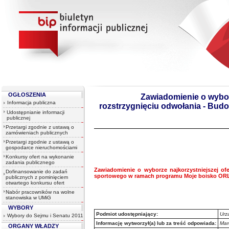
OGŁOSZENIA
Zawiadomienie o wyborz
Informacja publiczna
rozstrzygnięciu odwołania - Bu
Udostępnianie informacji
publicznej
Przetargi zgodnie z ustawą o
zamówieniach publicznych
Przetargi zgodnie z ustawą o
gospodarce nieruchomościami
Konkursy ofert na wykonanie
zadania publicznego
Zawiadomienie o wyborze najkorzystniejszej of
Dofinansowanie do zadań
sportowego w ramach programu Moje boisko ORL
publicznych z pominięciem
otwartego konkursu ofert
Nabór pracowników na wolne
stanowiska w UMiG
WYBORY
Podmiot udostępniający:
Urz
Wybory do Sejmu i Senatu 2011
Informację wytworzył(a) lub za treść odpowiada:
Mar
ORGANY WŁADZY